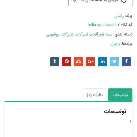
افزودن به علاقه مندی ها
برند:
راسان
کد کالا:
helia-washbasin-2
دسته بند‌ی:
ست شیرآلات
,
شیرآلات
,
شیرآلات روشویی
برندها:
راسان
توضیحات
نظرات (0)
توضیحات