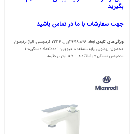
بگیرید
جهت سفارشات با ما در تماس باشید
ویژگی‌های کلیدی
ابعاد: 6*18.5*29وزن: 2234 گرمجنس: آلیاژ برنجنوع
محصول: روشویی پایه بلندتعداد خروجی: 1 عددتعداد دستگیره: 1
عددجنس دستگیره: زاماکآبدهی: 7-11 لیتر بر دقیقه