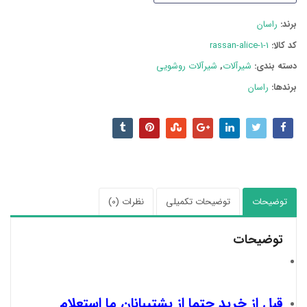
برند:
راسان
کد کالا:
rassan-alice-1-1
دسته بند‌ی:
شیرآلات
,
شیرآلات روشویی
برندها:
راسان
توضیحات
توضیحات تکمیلی
نظرات (0)
توضیحات
قبل از خرید حتما از پشتیبانان ما استعلام