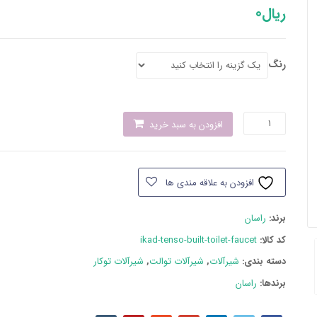
ریال
0
رنگ
شیر
افزودن به سبد خرید
توالت
توکار
ایکاد
افزودن به علاقه مندی ها
تنسو
عدد
برند:
راسان
کد کالا:
ikad-tenso-built-toilet-faucet
دسته بند‌ی:
شیرآلات
,
شیرآلات توالت
,
شیرآلات توکار
برندها:
راسان