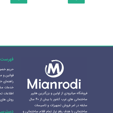
دارای
انواع
مختلفی
می
باشد.
گزینه
ها
ممکن
است
در
فهرست 
صفحه
حریم خص
محصول
هنرلوکس سازی سرویس بهداشتی
قوانین و م
انتخاب
1405-02-07
راهنمای خ
شوند
خدمات مش
بهترین سینک ظرفشویی برای
فروشگاه میانرودی از اولین و بزرگترین هایپر
اطلاعات ت
آشپزخانه
ساختمانی های غرب کشور با بیش از ۴۰ سال
روش های 
1404-12-02
سابقه در امر فروش تجهیزات و تاسیسات
دسترسی
ساختمانی با هدف رفع نیاز تمام اقلام ساختمانی و
لوکس ساختمانی میانرودی و